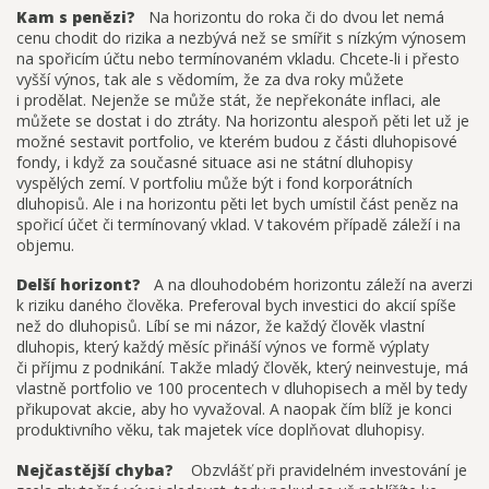
Kam s penězi?
Na horizontu do roka či do dvou let nemá
cenu chodit do rizika a nezbývá než se smířit s nízkým výnosem
na spořicím účtu nebo termínovaném vkladu. Chcete-li i přesto
vyšší výnos, tak ale s vědomím, že za dva roky můžete
i prodělat. Nejenže se může stát, že nepřekonáte inflaci, ale
můžete se dostat i do ztráty. Na horizontu alespoň pěti let už je
možné sestavit portfolio, ve kterém budou z části dluhopisové
fondy, i když za současné situace asi ne státní dluhopisy
vyspělých zemí. V portfoliu může být i fond korporátních
dluhopisů. Ale i na horizontu pěti let bych umístil část peněz na
spořicí účet či termínovaný vklad. V takovém případě záleží i na
objemu.
Delší horizont?
A na dlouhodobém horizontu záleží na averzi
k riziku daného člověka. Preferoval bych investici do akcií spíše
než do dluhopisů. Líbí se mi názor, že každý člověk vlastní
dluhopis, který každý měsíc přináší výnos ve formě výplaty
či příjmu z podnikání. Takže mladý člověk, který neinvestuje, má
vlastně portfolio ve 100 procentech v dluhopisech a měl by tedy
přikupovat akcie, aby ho vyvažoval. A naopak čím blíž je konci
produktivního věku, tak majetek více doplňovat dluhopisy.
Nejčastější chyba?
Obzvlášť při pravidelném investování je