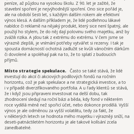
peníze, až půjdou na vysokou školu. Z 90. let je zažité, že
stavební spoření je nejvýhodnější spoření. Ono sice pořád je,
ale na období šesti let, s každým dalším rokem ale efektivní
výnos klesá. A dalším příkladem je, že lidé podlehnou lákavé
nabídce či reklamě na nějaký produkt, který sice není špatný, ale
použijí ho stylem, že do něj dají polovinu svého majetku, aniž by
zvážili rizika. A jdou tak z extrému do extrému. V čem jsme se
výrazně zlepšili, je vnímání potřeby vytvářet si rezervy. I tak je
spousta domácností ochotná zadlužit se kvůli vánočním dárkům
či dovolené a spoléhají pak na to, že to splatí z budoucích
příjmů.
Místo strategie spekulace.
Často se také stává, že lidé
investují do akcií či akciových podílových fondů na ročním
horizontu, což je pak spekulace a ne strategická investice, a to
i v případě diverzifikovaného portfolia. A u řady klientů se stává,
že i když jsou připraveni investovat na delší dobu, tak
zhodnocení sledují na roční bázi a běda, kdy fond v některém
roce vydělá méně než spořicí účet, nebo dokonce prodělá. Vyšší
výnos je ale odměnou za vyšší volatilitu, tedy za fakt, že
v některých letech se hodnota mého majetku i výrazněji sníží, na
deseti-patnáctiletém horizontu je ale takové kolísání zcela
zanedbatelné.