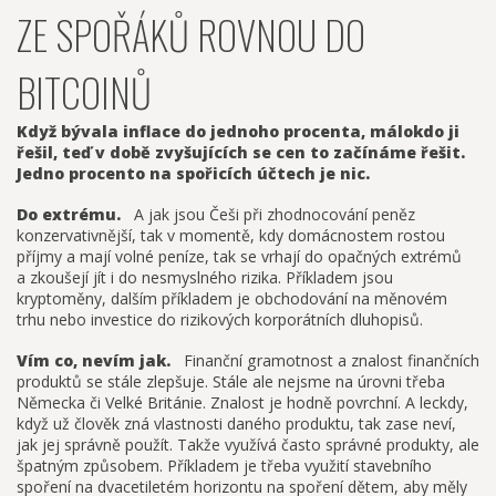
ZE SPOŘÁKŮ ROVNOU DO
BITCOINŮ
Když bývala inflace do jednoho procenta, málokdo ji
řešil, teď v době zvyšujících se cen to začínáme řešit.
Jedno procento na spořicích účtech je nic.
Do extrému.
A jak jsou Češi při zhodnocování peněz
konzervativnější, tak v momentě, kdy domácnostem rostou
příjmy a mají volné peníze, tak se vrhají do opačných extrémů
a zkoušejí jít i do nesmyslného rizika. Příkladem jsou
kryptoměny, dalším příkladem je obchodování na měnovém
trhu nebo investice do rizikových korporátních dluhopisů.
Vím co, nevím jak.
Finanční gramotnost a znalost finančních
produktů se stále zlepšuje. Stále ale nejsme na úrovni třeba
Německa či Velké Británie. Znalost je hodně povrchní. A leckdy,
když už člověk zná vlastnosti daného produktu, tak zase neví,
jak jej správně použít. Takže využívá často správné produkty, ale
špatným způsobem. Příkladem je třeba využití stavebního
spoření na dvacetiletém horizontu na spoření dětem, aby měly