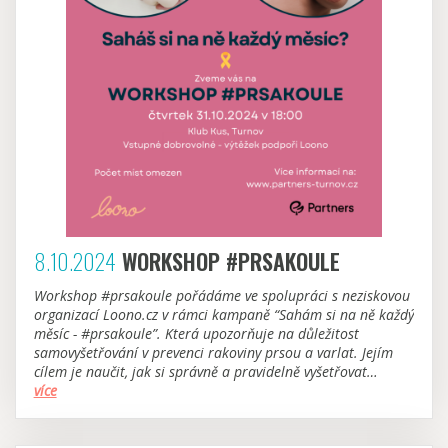
8.10.2024
WORKSHOP #PRSAKOULE
Workshop #prsakoule pořádáme ve spolupráci s neziskovou
organizací Loono.cz v rámci kampaně “Sahám si na ně každý
měsíc - #prsakoule”. Která upozorňuje na důležitost
samovyšetřování v prevenci rakoviny prsou a varlat. Jejím
cílem je naučit, jak si správně a pravidelně vyšetřovat
#prsakoule a odhalit tak rakovinu včas.
více