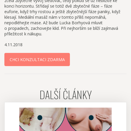
zcela zbytečné vývoj sledovat, tedy pokud se už neblížíte ke
konci horizontu. Střídají se totiž dvě zbytečné fáze – fáze
euforie, když trhy rostou a ještě zbytečnější fáze paniky, když
klesají. Mediální masáž nám v tomto příliš nepomáhá,
nepodléhejte mase. Až bude Lucka Borhyová mluvit
o propadech, zachovejte klid. Při nejhorším se blíží zajímavá
příležitost k nákupu.
4.11.2018
CHCI KONZULTACI ZDARMA
DALŠÍ ČLÁNKY