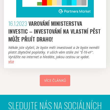
16.1.2023
VAROVÁNÍ MINISTERSTVA
INVESTIC – INVESTOVÁNÍ NA VLASTNÍ PĚST
MŮŽE PŘIJÍT DRAHO!
Někde jste slyšeli, že byste měli investovat a že byste neměli
platit zbytečné poplatky. V uších vám stále zní "É-Té-eF".
Vyrážíte na internet a hledáte, jakou cestou se vydat.
více
VÍCE ČLÁNKŮ
SLEDUJTE NÁS NA SOCIÁLNÍCH