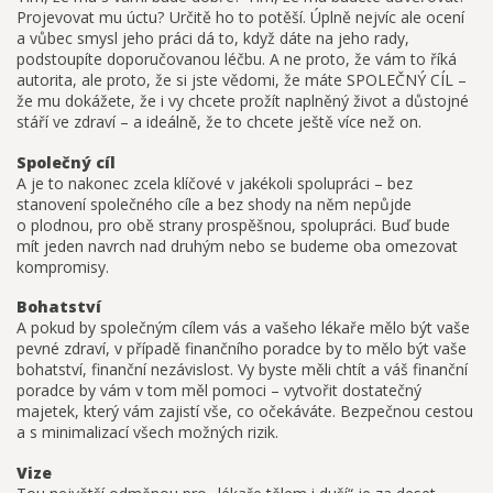
Projevovat mu úctu? Určitě ho to potěší. Úplně nejvíc ale ocení
a vůbec smysl jeho práci dá to, když dáte na jeho rady,
podstoupíte doporučovanou léčbu. A ne proto, že vám to říká
autorita, ale proto, že si jste vědomi, že máte SPOLEČNÝ CÍL –
že mu dokážete, že i vy chcete prožít naplněný život a důstojné
stáří ve zdraví – a ideálně, že to chcete ještě více než on.
Společný cíl
A je to nakonec zcela klíčové v jakékoli spolupráci – bez
stanovení společného cíle a bez shody na něm nepůjde
o plodnou, pro obě strany prospěšnou, spolupráci. Buď bude
mít jeden navrch nad druhým nebo se budeme oba omezovat
kompromisy.
Bohatství
A pokud by společným cílem vás a vašeho lékaře mělo být vaše
pevné zdraví, v případě finančního poradce by to mělo být vaše
bohatství, finanční nezávislost. Vy byste měli chtít a váš finanční
poradce by vám v tom měl pomoci – vytvořit dostatečný
majetek, který vám zajistí vše, co očekáváte. Bezpečnou cestou
a s minimalizací všech možných rizik.
Vize