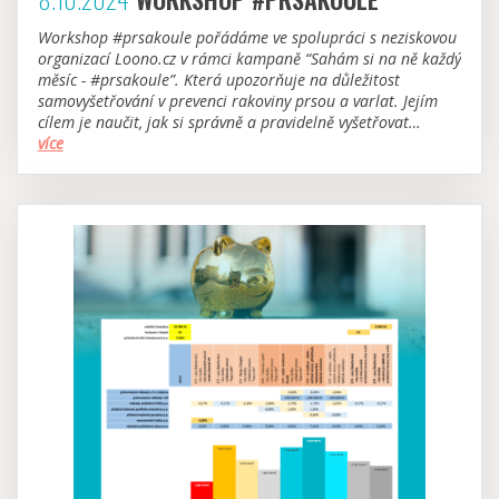
Workshop #prsakoule pořádáme ve spolupráci s neziskovou
organizací Loono.cz v rámci kampaně “Sahám si na ně každý
měsíc - #prsakoule”. Která upozorňuje na důležitost
samovyšetřování v prevenci rakoviny prsou a varlat. Jejím
cílem je naučit, jak si správně a pravidelně vyšetřovat
#prsakoule a odhalit tak rakovinu včas.
více