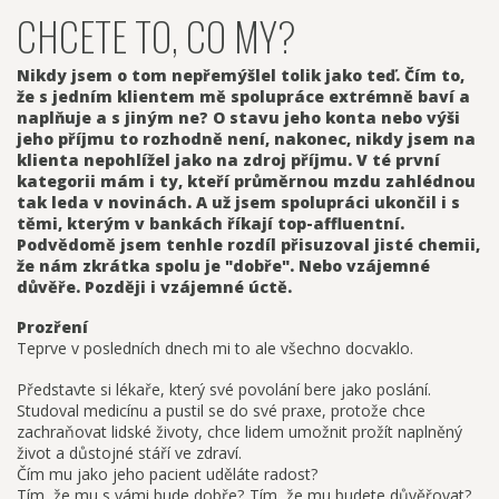
CHCETE TO, CO MY?
Nikdy jsem o tom nepřemýšlel tolik jako teď. Čím to,
že s jedním klientem mě spolupráce extrémně baví a
naplňuje a s jiným ne? O stavu jeho konta nebo výši
jeho příjmu to rozhodně není, nakonec, nikdy jsem na
klienta nepohlížel jako na zdroj příjmu. V té první
kategorii mám i ty, kteří průměrnou mzdu zahlédnou
tak leda v novinách. A už jsem spolupráci ukončil i s
těmi, kterým v bankách říkají top-affluentní.
Podvědomě jsem tenhle rozdíl přisuzoval jisté chemii,
že nám zkrátka spolu je "dobře". Nebo vzájemné
důvěře. Později i vzájemné úctě.
Prozření
Teprve v posledních dnech mi to ale všechno docvaklo.
Představte si lékaře, který své povolání bere jako poslání.
Studoval medicínu a pustil se do své praxe, protože chce
zachraňovat lidské životy, chce lidem umožnit prožít naplněný
život a důstojné stáří ve zdraví.
Čím mu jako jeho pacient uděláte radost?
Tím, že mu s vámi bude dobře? Tím, že mu budete důvěřovat?