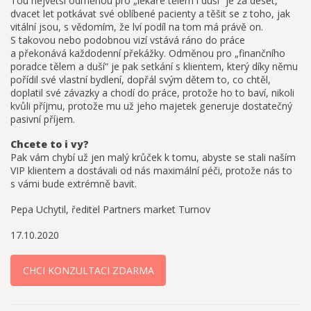
Tou největší odměnou pro „lékaře tělem i duší“ je za deset,
dvacet let potkávat své oblíbené pacienty a těšit se z toho, jak
vitální jsou, s vědomím, že lví podíl na tom má právě on.
S takovou nebo podobnou vizí vstává ráno do práce
a překonává každodenní překážky. Odměnou pro „finančního
poradce tělem a duší“ je pak setkání s klientem, který díky němu
pořídil své vlastní bydlení, dopřál svým dětem to, co chtěl,
doplatil své závazky a chodí do práce, protože ho to baví, nikoli
kvůli příjmu, protože mu už jeho majetek generuje dostatečný
pasivní příjem.
Chcete to i vy?
Pak vám chybí už jen malý krůček k tomu, abyste se stali naším
VIP klientem a dostávali od nás maximální péči, protože nás to
s vámi bude extrémně bavit.
Pepa Uchytil, ředitel Partners market Turnov
17.10.2020
CHCI KONZULTACI ZDARMA