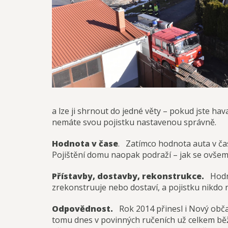
a lze ji shrnout do jedné věty – pokud jste hav
nemáte svou pojistku nastavenou správně.
Hodnota v čase
. Zatímco hodnota auta v čase
Pojištění domu naopak podraží – jak se ovšem 
Přístavby, dostavby, rekonstrukce.
Hodnot
zrekonstruuje nebo dostaví, a pojistku nikdo ne
Odpovědnost.
Rok 2014 přinesl i Nový obč
tomu dnes v povinných ručeních už celkem běžně