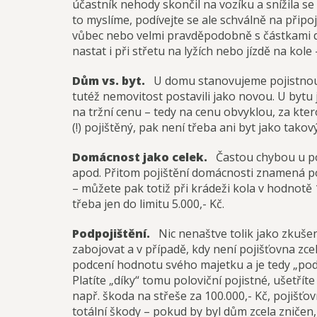
účastník nehody skončil na vozíku a snížila se 
to myslíme, podívejte se ale schválně na přip
vůbec nebo velmi pravděpodobně s částkami do 
nastat i při střetu na lyžích nebo jízdě na kol
Dům vs. byt.
U domu stanovujeme pojistnou 
tutéž nemovitost postavili jako novou. U bytu j
na tržní cenu – tedy na cenu obvyklou, za kte
(!) pojištěný, pak není třeba ani byt jako tako
Domácnost jako celek.
Častou chybou u poji
apod. Přitom pojištění domácnosti znamená poj
– můžete pak totiž při krádeži kola v hodnotě 
třeba jen do limitu 5.000,- Kč.
Podpojištění.
Nic nenaštve tolik jako zkušen
zabojovat a v případě, kdy není pojišťovna zcel
podcení hodnotu svého majetku a je tedy „podpoj
Platíte „díky“ tomu poloviční pojistné, ušetří
např. škoda na střeše za 100.000,- Kč, pojišťov
totální škody – pokud by byl dům zcela zničen,