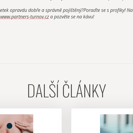
jetek opravdu dobře a správně pojištěný?
Poraďte se s profíky! N
y
www.partners-turnov.cz
a pozvěte se na kávu!
DALŠÍ ČLÁNKY