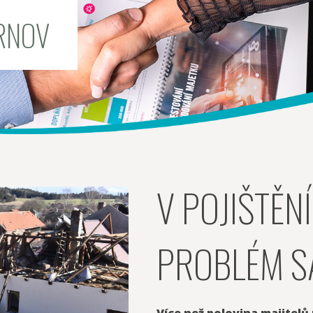
RNOV
V POJIŠTĚN
PROBLÉM S