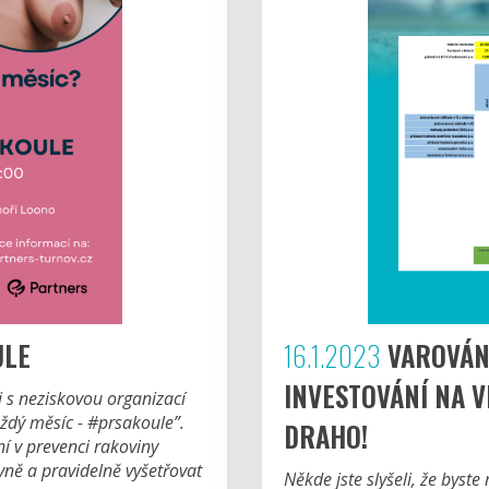
ULE
16.1.2023
VAROVÁNÍ
INVESTOVÁNÍ NA V
s neziskovou organizací
dý měsíc - #prsakoule”.
DRAHO!
í v prevenci rakoviny
ávně a pravidelně vyšetřovat
Někde jste slyšeli, že byste