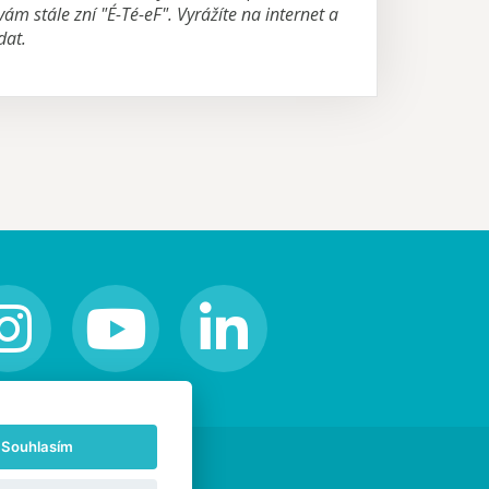
vám stále zní "É-Té-eF". Vyrážíte na internet a
dat.
Souhlasím