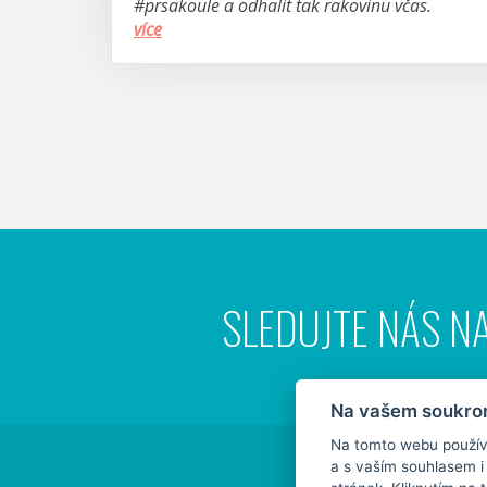
#prsakoule a odhalit tak rakovinu včas.
více
SLEDUJTE NÁS NA
Na vašem soukrom
Na tomto webu používá
a s vaším souhlasem 