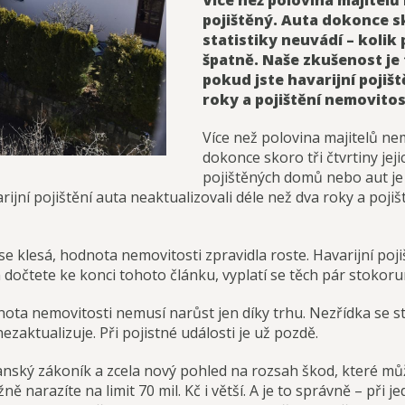
Více než polovina majitel
pojištěný. Auta dokonce sko
statistiky neuvádí – kolik
špatně. Naše zkušenost je t
pokud jste havarijní pojiš
roky a pojištění nemovitost
Více než polovina majitelů ne
dokonce skoro tři čtvrtiny jeji
pojištěných domů nebo aut je 
arijní pojištění auta neaktualizovali déle než dva roky a poji
 klesá, hodnota nemovitosti zpravidla roste. Havarijní pojiš
dočtete ke konci tohoto článku, vyplatí se těch pár stokorun
a nemovitosti nemusí narůst jen díky trhu. Nezřídka se sta
zaktualizuje. Při pojistné události je už pozdě.
anský zákoník a zcela nový pohled na rozsah škod, které m
 narazíte na limit 70 mil. Kč i větší. A je to správně – při