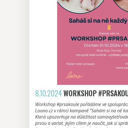
8.10.2024
WORKSHOP #PRSAKO
Workshop #prsakoule pořádáme ve spolupráci 
Loono.cz v rámci kampaně “Sahám si na ně kaž
Která upozorňuje na důležitost samovyšetřován
prsou a varlat. Jejím cílem je naučit, jak si spr