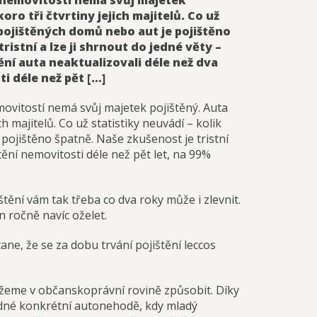
ů nemovitostí nemá svůj majetek
ro tři čtvrtiny jejich majitelů. Co už
 pojištěných domů nebo aut je pojištěno
ristní a lze ji shrnout do jedné věty –
tění auta neaktualizovali déle než dva
i déle než pět […]
movitostí nemá svůj majetek pojištěný. Auta
ch majitelů. Co už statistiky neuvádí – kolik
pojištěno špatně. Naše zkušenost je tristní
štění nemovitosti déle než pět let, na 99%
tění vám tak třeba co dva roky může i zlevnit.
 ročně navíc oželet.
ne, že se za dobu trvání pojištění leccos
ůžeme v občanskoprávní rovině způsobit. Díky
 jedné konkrétní autonehodě, kdy mladý