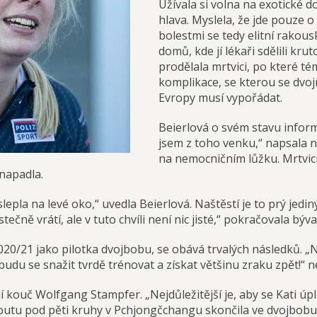
Užívala si volna na exotické do
hlava. Myslela, že jde pouze o
bolestmi se tedy elitní rakous
domů, kde jí lékaři sdělili kr
prodělala mrtvici, po které té
komplikace, se kterou se dvo
Evropy musí vypořádat.
Beierlová o svém stavu inform
jsem z toho venku,“ napsala 
na nemocničním lůžku. Mrtvici
enapadla.
slepla na levé oko,“ uvedla Beierlová. Naštěstí je to prý jedi
stečně vrátí, ale v tuto chvíli není nic jisté,“ pokračovala býv
0/21 jako pilotka dvojbobu, se obává trvalých následků. „N
 budu se snažit tvrdě trénovat a získat většinu zraku zpět!“ 
 kouč Wolfgang Stampfer. „Nejdůležitější je, aby se Kati úpln
ebutu pod pěti kruhy v Pchjongčchangu skončila ve dvojbobu