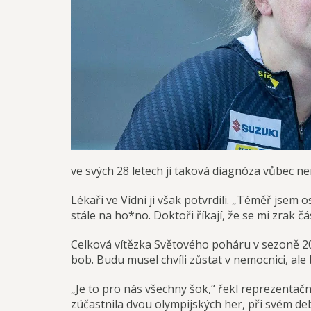
ve svých 28 letech ji taková diagnóza vůbec n
Lékaři ve Vídni ji však potvrdili. „Téměř jsem o
stále na ho*no. Doktoři říkají, že se mi zrak čá
Celková vítězka Světového poháru v sezoně 202
bob. Budu musel chvíli zůstat v nemocnici, ale
„Je to pro nás všechny šok,“ řekl reprezentační
zúčastnila dvou olympijských her, při svém d