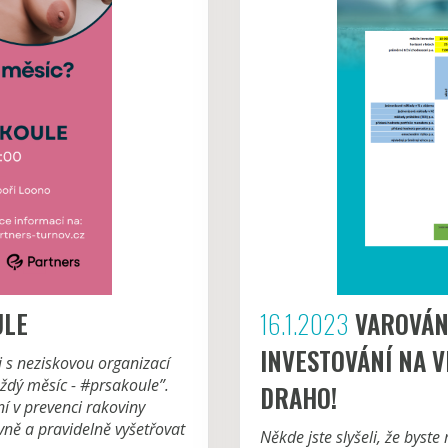
ULE
16.1.2023
VAROVÁNÍ
INVESTOVÁNÍ NA V
s neziskovou organizací
dý měsíc - #prsakoule”.
DRAHO!
í v prevenci rakoviny
ávně a pravidelně vyšetřovat
Někde jste slyšeli, že byste