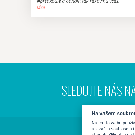
#prsakoule a odhalit tak rakovinu včas.
více
SLEDUJTE NÁS NA
Na vašem soukrom
Na tomto webu používá
a s vaším souhlasem 
stránek. Kliknutím na 