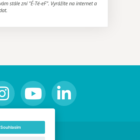
vám stále zní "É-Té-eF". Vyrážíte na internet a
dat.
Souhlasím