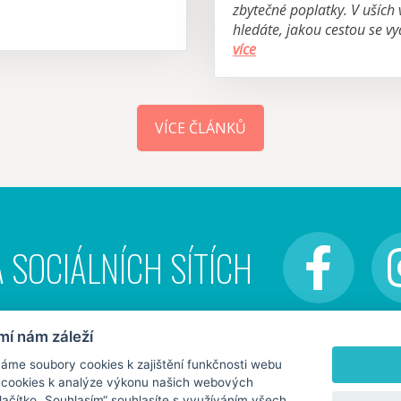
zbytečné poplatky. V uších 
hledáte, jakou cestou se vy
více
VÍCE ČLÁNKŮ
 SOCIÁLNÍCH SÍTÍCH
í nám záleží
me soubory cookies k zajištění funkčnosti webu
i cookies k analýze výkonu našich webových
tlačítko „Souhlasím“ souhlasíte s využíváním všech