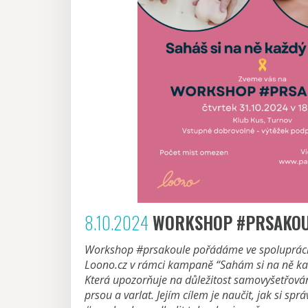
8.10.2024
WORKSHOP #PRSAKO
Workshop #prsakoule pořádáme ve spolupráci 
Loono.cz v rámci kampaně “Sahám si na ně kaž
Která upozorňuje na důležitost samovyšetřován
prsou a varlat. Jejím cílem je naučit, jak si spr