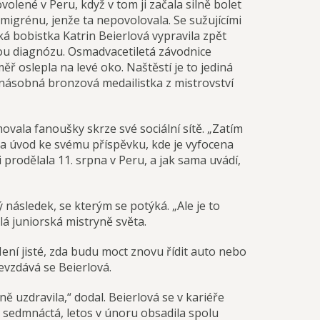
volené v Peru, když v tom ji začala silně bolet
 migrénu, jenže ta nepovolovala. Se sužujícími
ká bobistka Katrin Beierlová vypravila zpět
utou diagnózu. Osmadvacetiletá závodnice
měř oslepla na levé oko. Naštěstí je to jediná
jnásobná bronzová medailistka z mistrovství
ovala fanoušky skrze své sociální sítě. „Zatím
na úvod ke svému příspěvku, kde je vyfocena
 prodělala 11. srpna v Peru, a jak sama uvádí,
ný následek, se kterým se potýká. „Ale je to
alá juniorská mistryně světa.
ení jisté, zda budu moct znovu řídit auto nebo
nevzdává se Beierlová.
ě uzdravila,“ dodal. Beierlová se v kariéře
 sedmnáctá, letos v únoru obsadila spolu