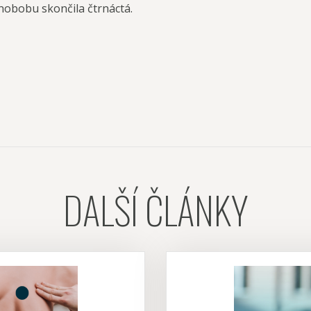
nobobu skončila čtrnáctá.
DALŠÍ ČLÁNKY