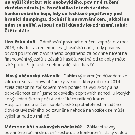
na vyšší částku? Nic neobvyklého, povinné ručení
zkrátka zdražuje. Po několika letech tvrdého
konkurenčního boje, kdy se leckteré pojišťovny pod
hranici dumpingu, dochází k narovnání cen, jakkoli se
nám to nelíbí. A jsou i další důvody ke zdražení. Jaké?
Čtěte dále
Hasičská daň.
Zdražování povinného ručení započalo v roce
2013, kdy dostala zelenou tzv. „hasičská daň“, tedy povinný
odvod pojišťoven z vybraného pojistného za povinné ručení na
financování výjezdů a zásahů hasičů. Možná od té doby máte
také pocit, že je u více nehod vidět více hasičů…
Nový občanský zákoník
Dalším významným důvodem ke
zdražení se stal nový občanský zákoník, který od roku 2014
zcela zásadním způsobem mění pohled na výši škody a na
odpovědnost za ní. Jsme tak svědky dopravních nehod, u kterých
se výsledná škoda počítá v desítkách milionů korun.
Hospitalizace a snížení společenské uplatnitelnosti mladého
člověka uvězněného po zaviněné nehodě na vozíček se může
vyšplhat nad 50 mil. Kč.
Máme se bát skokových nárůstů?
Základní sazby
povinného ručení skutečně rostou, ale konkurenční tlaky vedou