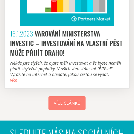
16.1.2023
VAROVÁNÍ MINISTERSTVA
INVESTIC – INVESTOVÁNÍ NA VLASTNÍ PĚST
MŮŽE PŘIJÍT DRAHO!
Někde jste slyšeli, že byste měli investovat a že byste neměli
platit zbytečné poplatky. V uších vám stále zní "É-Té-eF".
Vyrážíte na internet a hledáte, jakou cestou se vydat.
více
VÍCE ČLÁNKŮ
SLEDUJTE NÁS NA SOCIÁLNÍCH