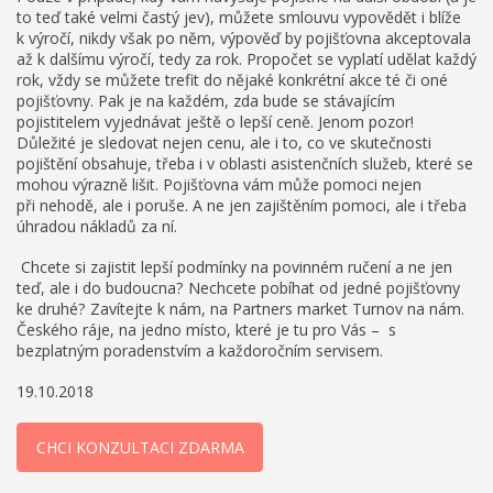
to teď také velmi častý jev), můžete smlouvu vypovědět i blíže
k výročí, nikdy však po něm, výpověď by pojišťovna akceptovala
až k dalšímu výročí, tedy za rok. Propočet se vyplatí udělat každý
rok, vždy se můžete trefit do nějaké konkrétní akce té či oné
pojišťovny. Pak je na každém, zda bude se stávajícím
pojistitelem vyjednávat ještě o lepší ceně. Jenom pozor!
Důležité je sledovat nejen cenu, ale i to, co ve skutečnosti
pojištění obsahuje, třeba i v oblasti asistenčních služeb, které se
mohou výrazně lišit. Pojišťovna vám může pomoci nejen
při nehodě, ale i poruše. A ne jen zajištěním pomoci, ale i třeba
úhradou nákladů za ní.
Chcete si zajistit lepší podmínky na povinném ručení a ne jen
teď, ale i do budoucna? Nechcete pobíhat od jedné pojišťovny
ke druhé? Zavítejte k nám, na Partners market Turnov na nám.
Českého ráje, na jedno místo, které je tu pro Vás – s
bezplatným poradenstvím a každoročním servisem.
19.10.2018
CHCI KONZULTACI ZDARMA