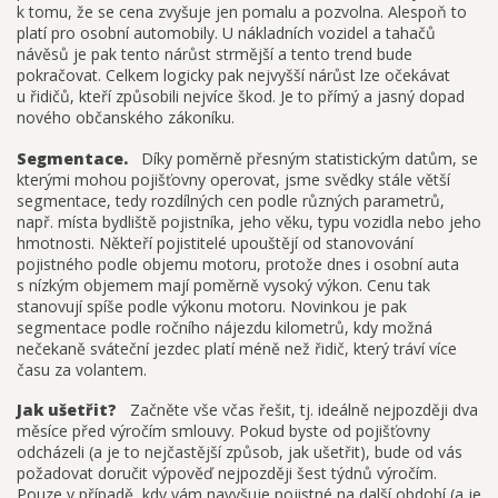
k tomu, že se cena zvyšuje jen pomalu a pozvolna. Alespoň to
platí pro osobní automobily. U nákladních vozidel a tahačů
návěsů je pak tento nárůst strmější a tento trend bude
pokračovat. Celkem logicky pak nejvyšší nárůst lze očekávat
u řidičů, kteří způsobili nejvíce škod. Je to přímý a jasný dopad
nového občanského zákoníku.
Segmentace.
Díky poměrně přesným statistickým datům, se
kterými mohou pojišťovny operovat, jsme svědky stále větší
segmentace, tedy rozdílných cen podle různých parametrů,
např. místa bydliště pojistníka, jeho věku, typu vozidla nebo jeho
hmotnosti. Někteří pojistitelé upouštějí od stanovování
pojistného podle objemu motoru, protože dnes i osobní auta
s nízkým objemem mají poměrně vysoký výkon. Cenu tak
stanovují spíše podle výkonu motoru. Novinkou je pak
segmentace podle ročního nájezdu kilometrů, kdy možná
nečekaně sváteční jezdec platí méně než řidič, který tráví více
času za volantem.
Jak ušetřit?
Začněte vše včas řešit, tj. ideálně nejpozději dva
měsíce před výročím smlouvy. Pokud byste od pojišťovny
odcházeli (a je to nejčastější způsob, jak ušetřit), bude od vás
požadovat doručit výpověď nejpozději šest týdnů výročím.
Pouze v případě, kdy vám navyšuje pojistné na další období (a je