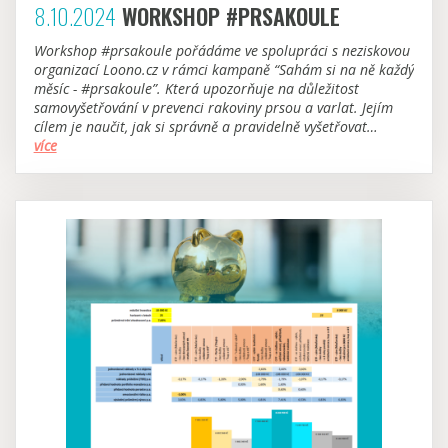
8.10.2024
WORKSHOP #PRSAKOULE
Workshop #prsakoule pořádáme ve spolupráci s neziskovou
organizací Loono.cz v rámci kampaně “Sahám si na ně každý
měsíc - #prsakoule”. Která upozorňuje na důležitost
samovyšetřování v prevenci rakoviny prsou a varlat. Jejím
cílem je naučit, jak si správně a pravidelně vyšetřovat
#prsakoule a odhalit tak rakovinu včas.
více