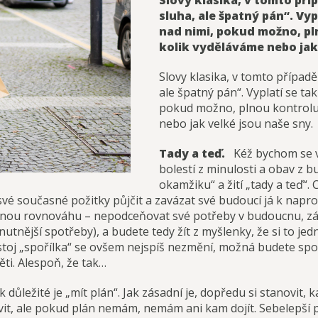
Slovy klasika, v tomto pří
sluha, ale špatný pán“. Vyp
nad nimi, pokud možno, pln
kolik vyděláváme nebo jak 
Slovy klasika, v tomto případ
ale špatný pán“. Vyplatí se ta
pokud možno, plnou kontrolu.
nebo jak velké jsou naše sny.
Tady a teď.
Kéž bychom se v
bolestí z minulosti a obav z 
okamžiku“ a žití „tady a teď“.
vé současné požitky půjčit a zavázat své budoucí já k napr
odnou rovnováhu – nepodceňovat své potřeby v budoucnu, záro
utnější spotřeby), a budete tedy žít z myšlenky, že si to j
j „spořílka“ se ovšem nejspíš nezmění, možná budete spořit
ěti. Alespoň, že tak…
k důležité je „mít plán“. Jak zásadní je, dopředu si stanovit,
vit, ale pokud plán nemám, nemám ani kam dojít. Sebelepší 