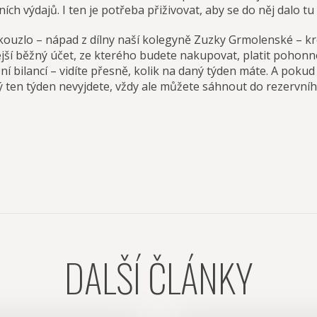
ch výdajů. I ten je potřeba přiživovat, aby se do něj dalo t
kouzlo – nápad z dílny naší kolegyně Zuzky Grmolenské – kr
ejší běžný účet, ze kterého budete nakupovat, platit pohonn
í bilancí – vidíte přesně, kolik na daný týden máte. A pokud 
ký ten týden nevyjdete, vždy ale můžete sáhnout do rezervní
DALŠÍ ČLÁNKY