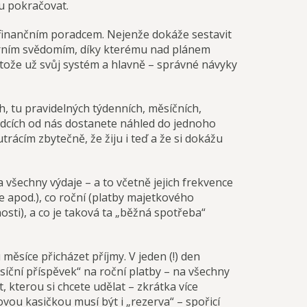
u pokračovat.
ým finančním poradcem. Nejenže dokáže sestavit
xterním svědomím, díky kterému nad plánem
tože už svůj systém a hlavně – správné návyky
h, tu pravidelných týdenních, měsíčních,
ádcích od nás dostanete náhled do jednoho
ácím zbytečně, že žiju i teď a že si dokážu
 všechny výdaje – a to včetně jejich frekvence
e apod.), co roční (platby majetkového
osti), a co je taková ta „běžná spotřeba“
síce přicházet příjmy. V jeden (!) den
ěsíční příspěvek“ na roční platby – na všechny
, kterou si chcete udělat – zkrátka více
ou kasičkou musí být i „rezerva“ – spořicí