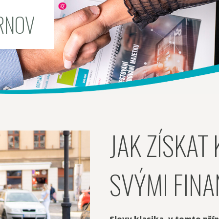
RNOV
JAK ZÍSKAT
SVÝMI FIN