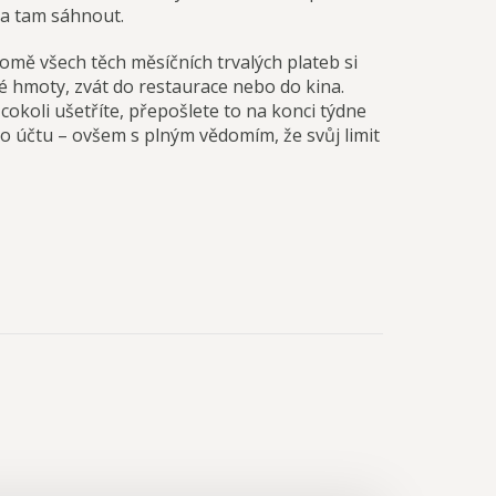
u a tam sáhnout.
omě všech těch měsíčních trvalých plateb si
é hmoty, zvát do restaurace nebo do kina.
cokoli ušetříte, přepošlete to na konci týdne
ho účtu – ovšem s plným vědomím, že svůj limit