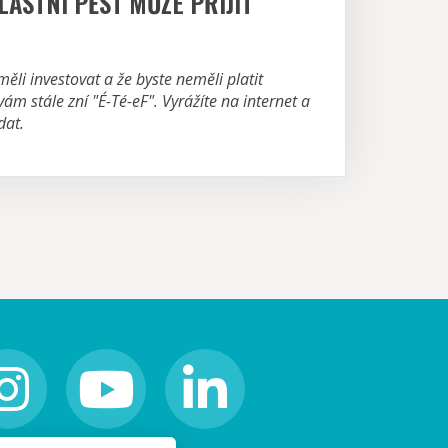
LASTNÍ PĚST MŮŽE PŘIJÍT
 měli investovat a že byste neměli platit
vám stále zní "É-Té-eF". Vyrážíte na internet a
dat.