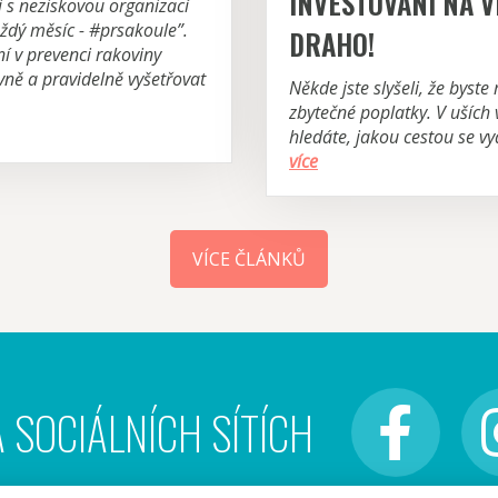
INVESTOVÁNÍ NA V
s neziskovou organizací
dý měsíc - #prsakoule”.
DRAHO!
í v prevenci rakoviny
ávně a pravidelně vyšetřovat
Někde jste slyšeli, že byste
zbytečné poplatky. V uších 
hledáte, jakou cestou se vy
více
VÍCE ČLÁNKŮ
 SOCIÁLNÍCH SÍTÍCH