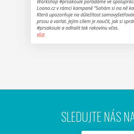
Workshop #prsakoule pořádáme ve spolupráci 
Loono.cz v rámci kampaně “Sahám si na ně kaž
Která upozorňuje na důležitost samovyšetřován
prsou a varlat. Jejím cílem je naučit, jak si spr
#prsakoule a odhalit tak rakovinu včas.
více
SLEDUJTE NÁS NA