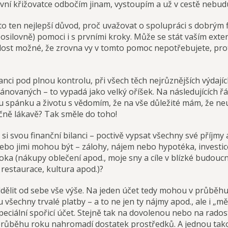
ní křižovatce odbočím jinam, vystoupím a už v cestě nebud
je to ten nejlepší důvod, proč uvažovat o spolupráci s dobr
 posilovně) pomoci i s prvními kroky. Může se stát vaším e
ost možné, že zrovna vy v tomto pomoc nepotřebujete, pro
nci pod plnou kontrolu, při všech těch nejrůznějších výdajíc
ánovaných – to vypadá jako velký oříšek. Na následujících ř
pánku a životu s vědomím, že na vše důležité mám, že neutr
tečně lákavě? Tak směle do toho!
i svou finanční bilanci – poctivě vypsat všechny své příjmy a
(nebo jimi mohou být – zálohy, nájem nebo hypotéka, investic
roka (nákupy oblečení apod., moje sny a cíle v blízké budoucn
restaurace, kultura apod.)?
it od sebe vše výše. Na jeden účet tedy mohou v průběhu mě
u všechny trvalé platby – a to ne jen ty nájmy apod., ale i „m
peciální spořicí účet. Stejně tak na dovolenou nebo na radost
 průběhu roku nahromadí dostatek prostředků. A jednou takov