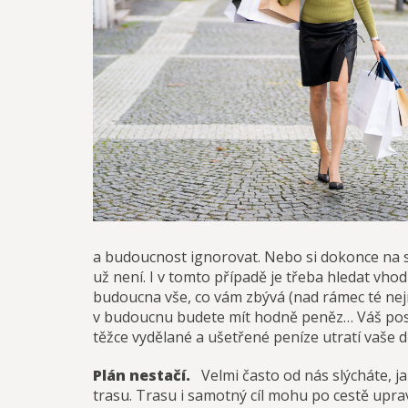
a budoucnost ignorovat. Nebo si dokonce na s
už není. I v tomto případě je třeba hledat vh
budoucna vše, co vám zbývá (nad rámec té nejn
v budoucnu budete mít hodně peněz… Váš posto
těžce vydělané a ušetřené peníze utratí vaše d
Plán nestačí.
Velmi často od nás slýcháte, ja
trasu. Trasu i samotný cíl mohu po cestě upra