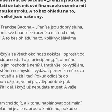
padě Francise Bacona – „Peníze jsou dobrý
latí se tak mít své finance zkrocené a mít
ou kontrolu. A to bez ohledu na to,
velké jsou naše sny.
ě Francise Bacona – „Peníze jsou dobrý sluha,
k mít své finance zkrocené a mít nad nimi,
 A to bez ohledu na to, kolik vyděláváme
ždy a za všech okolností dokázali oprostit od
budoucnosti. To je principem „přítomného
 Co jím rozhodně není? Utratit vše, co vydělám,
ostému nesmyslu – vydávat peníze za něco, co
veň ale žít i teď! Pokud odložíte do
ednou užijete, velmi pravděpodobně pak
 i dál, i když už nebudete muset. A vaše
 kam chci dojít, a k tomu naplánovat optimální
plán mi je ale naprosto k ničemu, pokud se