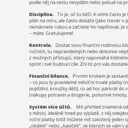
podle něj na cestu nevydám nebo pokud na prv
Disciplína.
To je, oč tu běží. A velmi často 
plán na míru, ale často dokáže (jako trenér v
nemávnete rukou a začnete ho naplňovat. Je d
– máte. Gratulujeme!
Kontrola.
Dostat svou finanční rodinnou bila
ročních, tu nepravidelných nebo dokonce nepl
z možných přístupů, který napomáhá klidnému s
splnit i své budoucí cíle. Zní to pro vás dosta
Finanční bilance.
Prvním krokem je sestavit s
– co jsou ty pravidelné měsíční trvalé platby 
pojištění, kroužky dětí), co ad hoc párkrát do 
(nákupy potravin a drogerie, pohonné hmoty, 
Systém více účtů.
Mít přehled znamená odděl
v měsíci, ideálně hned po výplatě, z něj odejdo
roční platby totiž můžete mít založený jeden s
„obálek“ nebo „kasiček“, ve kterých se vám v