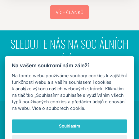
VÍCE ČLÁNKŮ
SLEDUJTE NÁS NA SOCIÁLNÍCH
SÍTÍCH
Na vašem soukromí nám záleží
Na tomto webu používáme soubory cookies k zajištění
funkčnosti webu a s vaším souhlasem i cookies
k analýze výkonu našich webových stránek. Kliknutím
na tlačítko „Souhlasím“ souhlasíte s využíváním všech
typů používaných cookies a předáním údajů o chování
na webu.
Více o souborech cookie
.
©2014 -
2026 Pobočka Partners Banky Turnov
Zásady ochrany osobních údajů
Soubory cookies
Souhlasím
Nastavení cookie