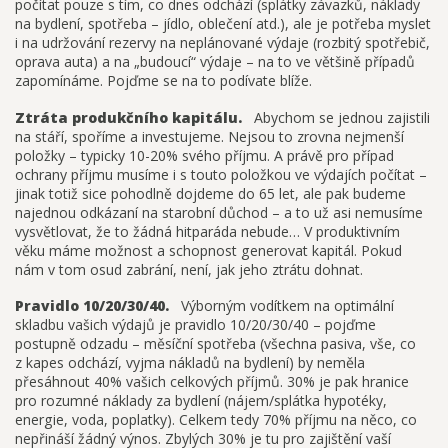
počítat pouze s tím, co dnes odchází (splátky závazků, náklady
na bydlení, spotřeba – jídlo, oblečení atd.), ale je potřeba myslet
i na udržování rezervy na neplánované výdaje (rozbitý spotřebič,
oprava auta) a na „budoucí“ výdaje – na to ve většině případů
zapomínáme. Pojďme se na to podívate blíže.
Ztráta produkčního kapitálu.
Abychom se jednou zajistili
na stáří, spoříme a investujeme. Nejsou to zrovna nejmenší
položky – typicky 10-20% svého příjmu. A právě pro případ
ochrany příjmu musíme i s touto položkou ve výdajích počítat –
jinak totiž sice pohodlně dojdeme do 65 let, ale pak budeme
najednou odkázaní na starobní důchod – a to už asi nemusíme
vysvětlovat, že to žádná hitparáda nebude… V produktivním
věku máme možnost a schopnost generovat kapitál. Pokud
nám v tom osud zabrání, není, jak jeho ztrátu dohnat.
Pravidlo 10/20/30/40.
Výborným vodítkem na optimální
skladbu vašich výdajů je pravidlo 10/20/30/40 – pojďme
postupně odzadu – měsíční spotřeba (všechna pasiva, vše, co
z kapes odchází, vyjma nákladů na bydlení) by neměla
přesáhnout 40% vašich celkových příjmů. 30% je pak hranice
pro rozumné náklady za bydlení (nájem/splátka hypotéky,
energie, voda, poplatky). Celkem tedy 70% příjmu na něco, co
nepřináší žádný výnos. Zbylých 30% je tu pro zajištění vaší