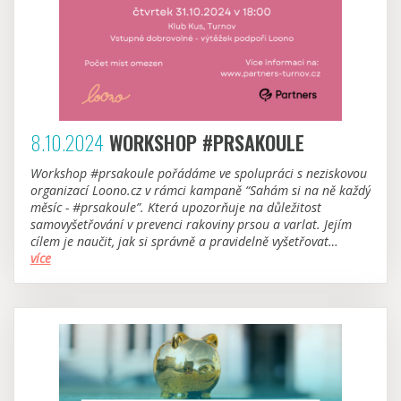
8.10.2024
WORKSHOP #PRSAKOULE
Workshop #prsakoule pořádáme ve spolupráci s neziskovou
organizací Loono.cz v rámci kampaně “Sahám si na ně každý
měsíc - #prsakoule”. Která upozorňuje na důležitost
samovyšetřování v prevenci rakoviny prsou a varlat. Jejím
cílem je naučit, jak si správně a pravidelně vyšetřovat
#prsakoule a odhalit tak rakovinu včas.
více