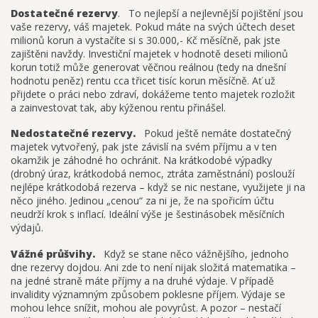
Dostatečné rezervy
. To nejlepší a nejlevnější pojištění jsou
vaše rezervy, váš majetek. Pokud máte na svých účtech deset
milionů korun a vystačíte si s 30.000,- Kč měsíčně, pak jste
zajištěni navždy. Investiční majetek v hodnotě deseti milionů
korun totiž může generovat věčnou reálnou (tedy na dnešní
hodnotu peněz) rentu cca třicet tisíc korun měsíčně. Ať už
přijdete o práci nebo zdraví, dokážeme tento majetek rozložit
a zainvestovat tak, aby kýženou rentu přinášel.
Nedostatečné rezervy.
Pokud ještě nemáte dostatečný
majetek vytvořený, pak jste závislí na svém příjmu a v ten
okamžik je záhodné ho ochránit. Na krátkodobé výpadky
(drobný úraz, krátkodobá nemoc, ztráta zaměstnání) poslouží
nejlépe krátkodobá rezerva – když se nic nestane, využijete ji na
něco jiného. Jedinou „cenou“ za ni je, že na spořicím účtu
neudrží krok s inflací. Ideální výše je šestinásobek měsíčních
výdajů.
Vážné průšvihy.
Když se stane něco vážnějšího, jednoho
dne rezervy dojdou. Ani zde to není nijak složitá matematika –
na jedné straně máte příjmy a na druhé výdaje. V případě
invalidity významným způsobem poklesne příjem. Výdaje se
mohou lehce snížit, mohou ale povyrůst. A pozor – nestačí