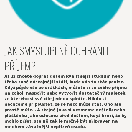
JAK SMYSLUPLNĚ OCHRÁNIT
PŘÍJEM?
Ať už chcete dopřát dětem kvalitnější studium nebo
třeba sobě důstojnější stáří, bude vás to stát peníze.
Když půjde vše po drátkách, můžete si ze svého příjmu
na cokoli naspořit nebo vytvořit dostatečný majetek,
ze kterého si své cíle jednou splníte. Nikdo si
nechceme připouštět, že se něco může stát. Ono ale
prostě může… A stejně jako si vezmeme deštník nebo
pláštěnku jako ochranu před deštěm, když hrozí, že by
mohlo pršet, stejně tak je možné být připraven na
mnohem závažnější nepřízeň osudu.