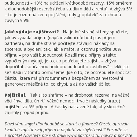
budoucnosti – 10% na udržení krátkodobé rezervy, 15% směrem
k dlouhodobější rezervě (třeba studium dětí a renta). A zbývá 5%
– to je rozumná cena pojištění, tedy „poplatek“ za ochranu
zbylých 95%.
Jaké výdaje zajišťovat?
Na jedné straně si tedy spočtete,
jak by vypadal příjem (např. invalidní důchod plus příjem
partnera), na druhé straně počítejte stávající náklady na
spotřebu a bydlení, tak, jak je máte, a k tomu přičtěte 30%
příjmu – pro vaši budoucnost. Rozdíl mezi příjmy a takto
vypočtenými výdaji, je to, co potřebujete zajistit – zbývá
dopočítat „současnou hodnotu budoucího cashflow“ – lekli jste
se? Rádi i v tomto pomůžeme. Jde o to, že potřebujete spočítat
částku, která má při rozumném a bezpečném zainvestování
generovat měsíčně to, co chybí, a až do vašich 65 let.
Pojištění.
Tak si to shrňme – na drobnosti rezerva, na vážné
věci (invalidita, úmrtí, vážné nemoci, trvalé následky úrazu)
pojištění za 5% příjmu. A částky nastavené tak, aby skutečně
zajistily propad příjmu.
Dává vám smysl dlouhodobě se starat o finance? Chcete opravdu
kvalitně zajistit svůj příjem a neplatit za zbytečnosti? Poraďte se
s profíky! Navštivte naše stránky
www.partners-turnov.cz
a pozvěte