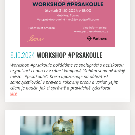
8.10.2024
WORKSHOP #PRSAKOULE
Workshop #prsakoule pořádáme ve spolupráci s neziskovou
organizací Loono.cz v rámci kampaně “Sahám si na ně každý
měsíc - #prsakoule”. Která upozorňuje na důležitost
samovyšetřování v prevenci rakoviny prsou a varlat. Jejím
cílem je naučit, jak si správně a pravidelně vyšetřovat
#prsakoule a odhalit tak rakovinu včas.
více