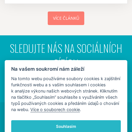
VÍCE ČLÁNKŮ
SLEDUJTE NÁS NA SOCIÁLNÍCH
SÍTÍCH
Na vašem soukromí nám záleží
Na tomto webu používáme soubory cookies k zajištění
funkčnosti webu a s vaším souhlasem i cookies
k analýze výkonu našich webových stránek. Kliknutím
na tlačítko „Souhlasím“ souhlasíte s využíváním všech
typů používaných cookies a předáním údajů o chování
na webu.
Více o souborech cookie
.
©2014 -
2026 Pobočka Partners Banky Turnov
Zásady ochrany osobních údajů
Soubory cookies
Souhlasím
Nastavení cookie