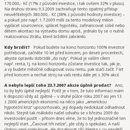
170.000,- Kč (17% z původní investice, i tak ovšem 32% v plusu).
Na druhou stranu 9.3.2009 zachraňuje tento opatrný přístup
neuvěřitelných 380.000,- Kč (38% z původní hodnoty investice) –
a pokud jste např. 1.7.2009 měli za tento modelový milion
vyplácet sourozence, splácet hypotéku, zafinancovat sobě nebo
dětem akontaci na výstavbu domu apod., jednalo by se o nutně
realizovanou ztrátu, které brždění zabránilo.
Kdy brzdit?
Pokud budete na konci horizontu 100% investice
potřebovat, začněte 10 let před koncem, po deseti procentech,
abyste opravdu dobrzdili „do nuly“. Pokud je vaším cílem
např. renta, tj. na konci horizontu zůstane investice tak, jak je,
a vy budete měsíčně odkupovat svou rentu, pak stačí začít 7 let
před koncem a nechat stroj na vaši rentu dále jet s 30% akcií.
A nebylo lepší toho 23.7.2007 akcie úplně prodat?
Ano,
to by bylo úplně nejlepší. Potíž je v tom, že tuto informaci mám
k dispozici vždy až zpětně – v druhé půlce roku 2007 asi jen 13
z 2000 amerických ekonomů na něco jako „americkou
hypoteční krizi“ upozorňovalo, její dopady nedokázal odhadnout
nikdo. Stejně tak málokdo našel odvahu se v březnu 2009 do
investování pustit – přitom dnes víme, že to byl jednoznačně ten
nejlepší start. „Časovat trh nelze“, jde vždy o spekulaci. A naší
úlohou není spekulovat, ale dosahovat cílů klienta s co největší