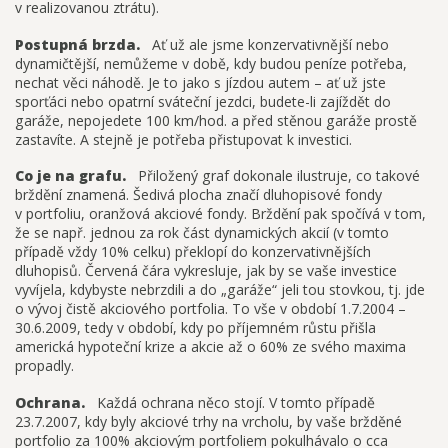
v realizovanou ztrátu).
Postupná brzda.
Ať už ale jsme konzervativnější nebo
dynamičtější, nemůžeme v době, kdy budou peníze potřeba,
nechat věci náhodě. Je to jako s jízdou autem – ať už jste
sporťáci nebo opatrní sváteční jezdci, budete-li zajíždět do
garáže, nepojedete 100 km/hod. a před stěnou garáže prostě
zastavíte. A stejně je potřeba přistupovat k investici.
Co je na grafu.
Přiložený graf dokonale ilustruje, co takové
brždění znamená. Šedivá plocha značí dluhopisové fondy
v portfoliu, oranžová akciové fondy. Brždění pak spočívá v tom,
že se např. jednou za rok část dynamických akcií (v tomto
případě vždy 10% celku) překlopí do konzervativnějších
dluhopisů. Červená čára vykresluje, jak by se vaše investice
vyvíjela, kdybyste nebrzdili a do „garáže“ jeli tou stovkou, tj. jde
o vývoj čistě akciového portfolia. To vše v období 1.7.2004 –
30.6.2009, tedy v období, kdy po příjemném růstu přišla
americká hypoteční krize a akcie až o 60% ze svého maxima
propadly.
Ochrana.
Každá ochrana něco stojí. V tomto případě
23.7.2007, kdy byly akciové trhy na vrcholu, by vaše bržděné
portfolio za 100% akciovým portfoliem pokulhávalo o cca