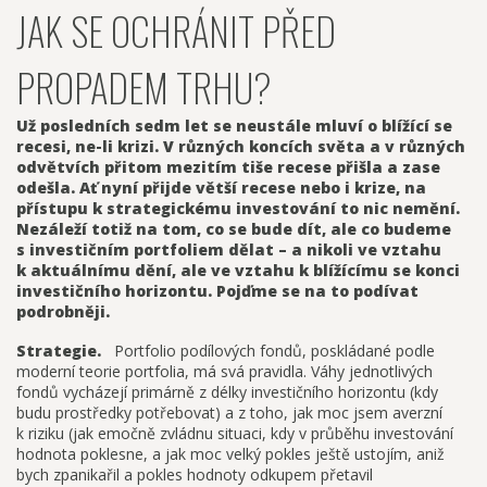
JAK SE OCHRÁNIT PŘED
PROPADEM TRHU?
Už posledních sedm let se neustále mluví o blížící se
recesi, ne-li krizi. V různých koncích světa a v různých
odvětvích přitom mezitím tiše recese přišla a zase
odešla. Ať nyní přijde větší recese nebo i krize, na
přístupu k strategickému investování to nic nemění.
Nezáleží totiž na tom, co se bude dít, ale co budeme
s investičním portfoliem dělat – a nikoli ve vztahu
k aktuálnímu dění, ale ve vztahu k blížícímu se konci
investičního horizontu. Pojďme se na to podívat
podrobněji.
Strategie.
Portfolio podílových fondů, poskládané podle
moderní teorie portfolia, má svá pravidla. Váhy jednotlivých
fondů vycházejí primárně z délky investičního horizontu (kdy
budu prostředky potřebovat) a z toho, jak moc jsem averzní
k riziku (jak emočně zvládnu situaci, kdy v průběhu investování
hodnota poklesne, a jak moc velký pokles ještě ustojím, aniž
bych zpanikařil a pokles hodnoty odkupem přetavil